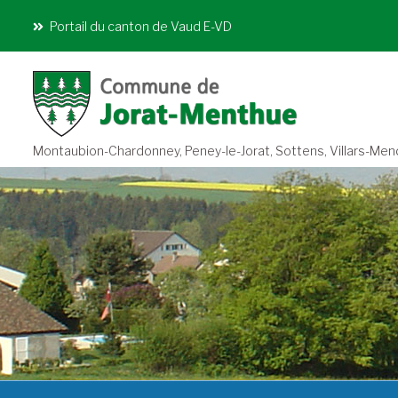
Portail du canton de Vaud E-VD
Montaubion-Chardonney, Peney-le-Jorat, Sottens, Villars-Mendra