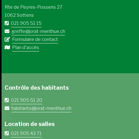
Rte de Peyres-Possens 27
1062 Sottens
021 905 51 15
greffe@jorat-menthue.ch
Formulaire de contact
Plan d'accès
Contrôle des habitants
021 905 51 20
habitants@jorat-menthue.ch
Location de salles
021 905 43 71