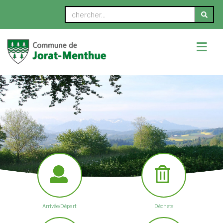
≡
Arrivée/Départ
Déchets