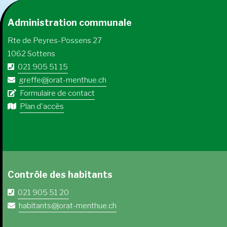
Administration communale
Rte de Peyres-Possens 27
1062 Sottens
021 905 51 15
greffe@jorat-menthue.ch
Formulaire de contact
Plan d'accès
Contrôle des habitants
021 905 51 20
habitants@jorat-menthue.ch