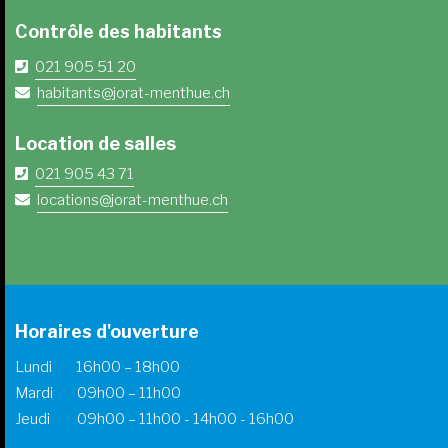
Contrôle des habitants
021 905 51 20
habitants@jorat-menthue.ch
Location de salles
021 905 43 71
locations@jorat-menthue.ch
Horaires d'ouverture
Lundi 16h00 – 18h00
Mardi 09h00 – 11h00
Jeudi 09h00 – 11h00 - 14h00 - 16h00