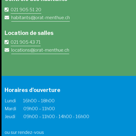
021 905 51 20
habitants@jorat-menthue.ch
Location de salles
021 905 43 71
locations@jorat-menthue.ch
Horaires d'ouverture
Lundi 16h00 – 18h00
Mardi 09h00 – 11h00
Jeudi 09h00 – 11h00 - 14h00 - 16h00
ou sur rendez-vous