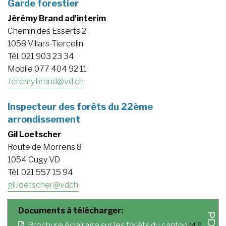
Garde forestier
Jérémy Brand ad'interim
Chemin des Esserts 2
1058 Villars-Tiercelin
Tél. 021 903 23 34
Mobile 077 404 92 11
Jeremy.brand@vd.ch
Inspecteur des forêts du 22ème
arrondissement
Gil Loetscher
Route de Morrens 8
1054 Cugy VD
Tél. 021 557 15 94
gil.loetscher@vdch
Documents à télécharger:
Brochure éclairage sur les forêts du canton
(4,9