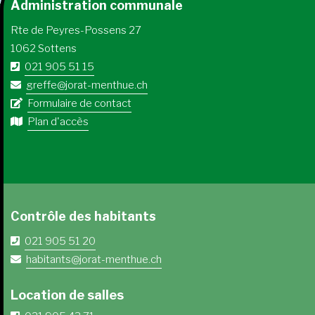
Administration communale
Rte de Peyres-Possens 27
1062 Sottens
021 905 51 15
greffe@jorat-menthue.ch
Formulaire de contact
Plan d'accès
Contrôle des habitants
021 905 51 20
habitants@jorat-menthue.ch
Location de salles