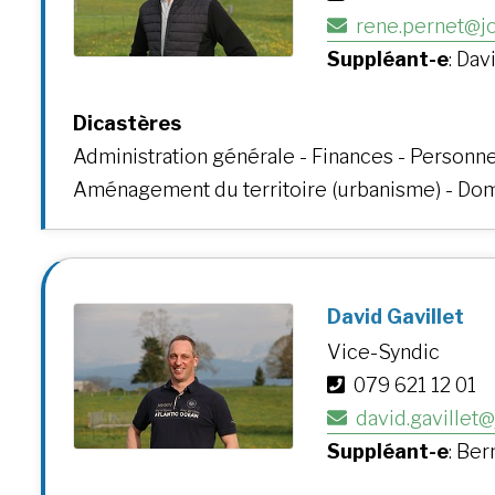
rene.pernet@jo
Suppléant-e
: Dav
Dicastères
Administration générale - Finances - Personnel
Aménagement du territoire (urbanisme) - Dom
David Gavillet
Vice-Syndic
079 621 12 01
david.gavillet
Suppléant-e
: Ber