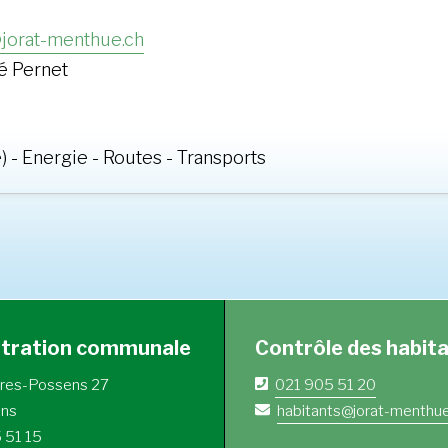
jorat-menthue.ch
né Pernet
e) - Energie - Routes - Transports
stration communale
Contrôle des habit
yres-Possens 27
021 905 51 20
ens
habitants@jorat-menthue
 51 15