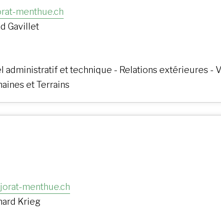
rat-menthue.ch
id Gavillet
 administratif et technique - Relations extérieures - V
aines et Terrains
@jorat-menthue.ch
nard Krieg