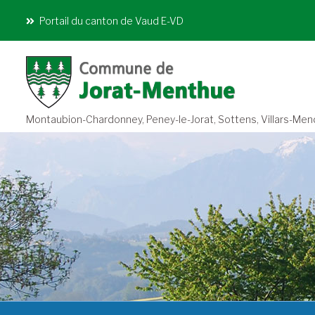
Portail du canton de Vaud E-VD
Montaubion-Chardonney, Peney-le-Jorat, Sottens, Villars-Mendra