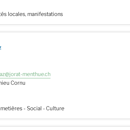
tés locales, manifestations
z
az@jorat-menthue.ch
thieu Cornu
imetières - Social - Culture