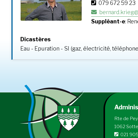
079 672 59 23
bernard.krieg@
Suppléant-e
: Re
Dicastères
Eau - Epuration - SI (gaz, électricité, téléphon
Admini
Rte de Pe
1062 Sott
021 905